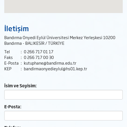
İletişim
Bandırma Onyedi Eylül Üniversitesi Merkez Yerleşkesi 10200
Bandırma - BALIKESİR / TÜRKİYE
Tel
:
0 266 717 01 17
Faks
:
0 266 717 00 30
E-Posta
:
kutuphane@bandirma.edu.tr
KEP
:
bandirmaonyedieylul@hs01.kep.tr
İsim ve Soyisim:
E-Posta: