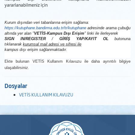
yararlanabilmeniz için
Kurum dışından veri tabanlarına erişim sağlama:
https://kutuphane.bandirma.
edu.tr/tr/kutuphane
adresinde arama çubuğu
altında yer alan "
VETİS-Kampus Dışı Erişim
" linki ile ilerleyerek
SIGN IN/REGISTER
/
GİRİŞ YAP/KAYIT OL
butonuna
tıklanarak
kurumsal mail adresi ve şifresi ile
kampus dışı erişim sağlanmaktadır.
Ekte bulunan
VETİS Kullanım Kılavuzu ile daha ayrıntılı bilgiye
ulaşabilirsiniz.
Dosyalar
VETİS KULLANIM KILAVUZU