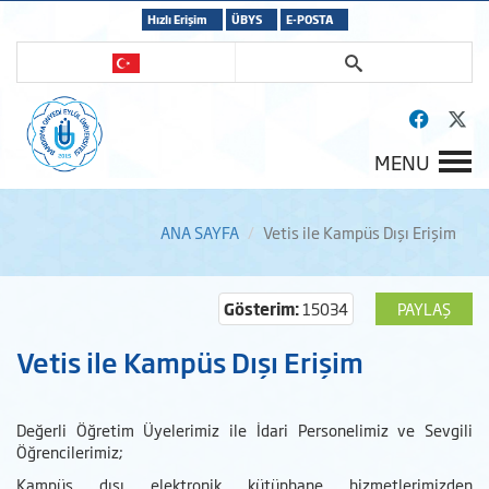
Hızlı Erişim
ÜBYS
E-POSTA
MENU
ANA SAYFA
Vetis ile Kampüs Dışı Erişim
Gösterim:
15034
PAYLAŞ
Vetis ile Kampüs Dışı Erişim
Değerli Öğretim Üyelerimiz ile İdari Personelimiz ve Sevgili
Öğrencilerimiz;
Kampüs dışı elektronik kütüphane hizmetlerimizden