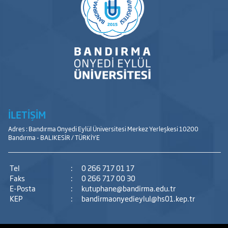
İLETİŞİM
Adres : Bandırma Onyedi Eylül Üniversitesi Merkez Yerleşkesi 10200
Bandırma - BALIKESİR / TÜRKİYE
Tel
:
0 266 717 01 17
Faks
:
0 266 717 00 30
E-Posta
:
kutuphane@bandirma.edu.tr
KEP
:
bandirmaonyedieylul@hs01.kep.tr