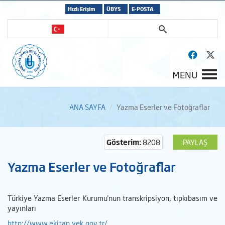
Hızlı Erişim
ÜBYS
E-POSTA
MENU
ANA SAYFA
Yazma Eserler ve Fotoğraflar
Gösterim:
8208
PAYLAŞ
Yazma Eserler ve Fotoğraflar
Türkiye Yazma Eserler Kurumu'nun transkripsiyon, tıpkıbasım ve
yayınları
http://www.ekitap.yek.gov.tr/