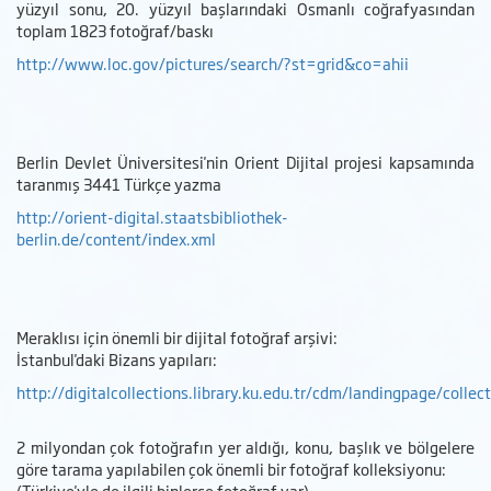
yüzyıl sonu, 20. yüzyıl başlarındaki Osmanlı coğrafyasından
toplam 1823 fotoğraf/baskı
http://www.loc.gov/pictures/search/?st=grid&co=ahii
Berlin Devlet Üniversitesi'nin Orient Dijital projesi kapsamında
taranmış 3441 Türkçe yazma
http://orient-digital.staatsbibliothek-
berlin.de/content/index.xml
Meraklısı için önemli bir dijital fotoğraf arşivi:
İstanbul'daki Bizans yapıları:
http://digitalcollections.library.ku.edu.tr/cdm/landingpage/colle
2 milyondan çok fotoğrafın yer aldığı, konu, başlık ve bölgelere
göre tarama yapılabilen çok önemli bir fotoğraf kolleksiyonu:
(Türkiye'yle de ilgili binlerce fotoğraf var)