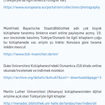
https://www.europeana.eu/portal/en/collections/photography
Münih'teki Bayerische StaatsBibliothek adlı çok büyük
kütüphane taranmış binlerce eseri online paylaşıma açmış. 19.
asır öncesinde basılmış Türkiye/Osmanlı ile ilgili kitapların çoğu
bu kütüphanede var, erişim şu linkte: Konulara göre tarama
imkânı mevcut
https://www.bsb-muenchen.de/en/
Duke Üniversitesi Kütüphanesi'ndeki Osmanlıca 216 kitabı online
okumak/incelemek ve indirmek mümkün
https://archive.org/details/dulturk?&sort=-downloads&page=3
Martin Luther Üniversitesi (Almanya) kütüphanesinden dijital
erişime açık olan Türkiye'yle ilgili kitaplar
http://menadoc.bibliothek.uni-halle.de/landau/nav/index/all