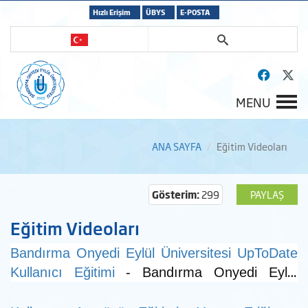
Hızlı Erişim
ÜBYS
E-POSTA
MENU
ANA SAYFA
Eğitim Videoları
Gösterim:
299
PAYLAŞ
Eğitim Videoları
Bandırma Onyedi Eylül Üniversitesi UpToDate
Kullanıcı Eğitimi
- Bandırma Onyedi Eylül
Üniversitesi - 08 Mayıs 2026