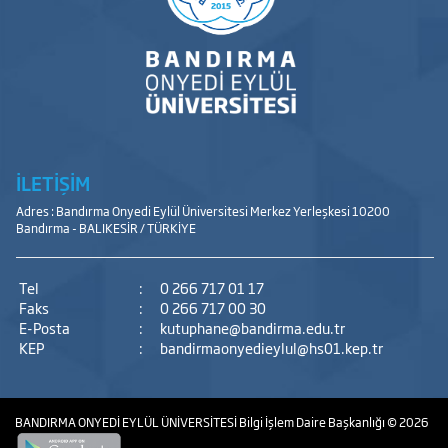
İLETİŞİM
Adres : Bandırma Onyedi Eylül Üniversitesi Merkez Yerleşkesi 10200
Bandırma - BALIKESİR / TÜRKİYE
Tel
:
0 266 717 01 17
Faks
:
0 266 717 00 30
E-Posta
:
kutuphane@bandirma.edu.tr
KEP
:
bandirmaonyedieylul@hs01.kep.tr
BANDIRMA ONYEDİ EYLÜL ÜNİVERSİTESİ
Bilgi İşlem Daire Başkanlığı
© 2026