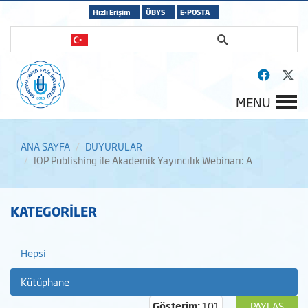
Hızlı Erişim
ÜBYS
E-POSTA
MENU
ANA SAYFA
DUYURULAR
IOP Publishing ile Akademik Yayıncılık Webinarı: A
KATEGORİLER
Hepsi
Kütüphane
Gösterim:
101
PAYLAŞ