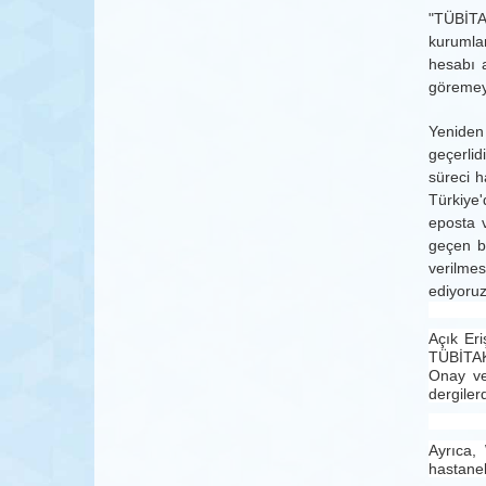
"TÜBİTA
kurumlar
hesabı a
göremey
Yeniden 
geçerlid
süreci h
Türkiye'
eposta v
geçen bi
verilmes
ediyoruz
Açık Eri
TÜBİTAK 
Onay ve
dergiler
Ayrıca,
hastanel