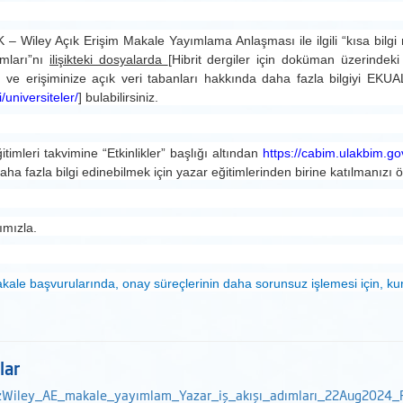
– Wiley Açık Erişim Makale Yayımlama Anlaşması ile ilgili “kısa bilgi 
ımları”nı
ilişikteki dosyalarda
[Hibrit dergiler için doküman üzerindeki
];
ve erişiminize açık veri tabanları hakkında daha fazla bilgiyi EKUA
/universiteler/
]
bulabilirsiniz.
itimleri takvimine “Etkinlikler” başlığı altından
https://cabim.
ulakbim.gov
i daha fazla bilgi edinebilmek için yazar eğitimlerinden birine katılmanızı ö
ımızla.
ale başvurularında, onay süreçlerinin daha sorunsuz işlemesi için, kur
lar
zWiley_AE_makale_yayımlam_Yazar_iş_akışı_adımları_22Aug2024_F