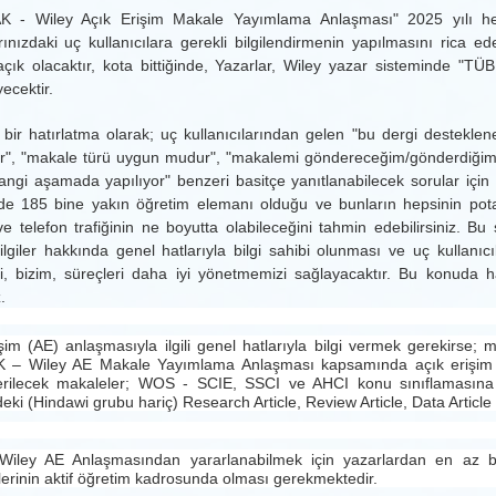
K - Wiley Açık Erişim Makale Yayımlama Anlaşması" 2025 yılı hesabı
ınızdaki uç kullanıcılara gerekli bilgilendirmenin yapılmasını rica 
çık olacaktır, kota bittiğinde, Yazarlar, Wiley yazar sisteminde "TÜ
ecektir.
bir hatırlatma olarak; uç kullanıcılarından gelen "bu dergi destekl
ir", "makale türü uygun mudur", "makalemi göndereceğim/gönderdiğim d
angi aşamada yapılıyor" benzeri basitçe yanıtlanabilecek sorular iç
de 185 bine yakın öğretim elemanı olduğu ve bunların hepsinin potan
e telefon trafiğinin ne boyutta olabileceğini tahmin edebilirsiniz. Bu
lgiler hakkında genel hatlarıyla bilgi sahibi olunması ve uç kullan
i, bizim, süreçleri daha iyi yönetmemizi sağlayacaktır. Bu konuda h
.
şim (AE) anlaşmasıyla ilgili genel hatlarıyla bilgi vermek gerekirse
– Wiley AE Makale Yayımlama Anlaşması kapsamında açık erişim onayın
rilecek makaleler; WOS - SCIE, SSCI ve AHCI konu sınıflamasın
deki (Hindawi grubu hariç) Research Article, Review Article, Data Article v
 Wiley AE Anlaşmasından yararlanabilmek için yazarlardan en az biri
erinin aktif öğretim kadrosunda olması gerekmektedir.