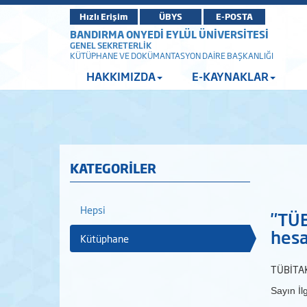
Hızlı Erişim
ÜBYS
E-POSTA
BANDIRMA ONYEDİ EYLÜL ÜNİVERSİTESİ
GENEL SEKRETERLİK
KÜTÜPHANE VE DOKÜMANTASYON DAİRE BAŞKANLIĞI
HAKKIMIZDA
E-KAYNAKLAR
KATEGORİLER
Hepsi
"TÜB
hesa
Kütüphane
TÜBİTAK
Sayın İlgi