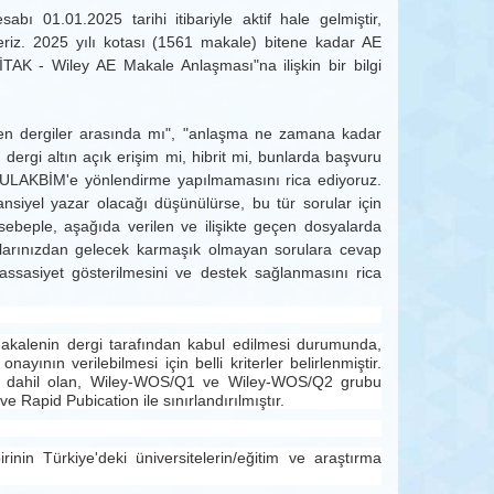
 01.01.2025 tarihi itibariyle aktif hale gelmiştir,
ederiz. 2025 yılı kotası (1561 makale) bitene kadar AE
BİTAK - Wiley AE Makale Anlaşması"na ilişkin bir bilgi
enen dergiler arasında mı", "anlaşma ne zamana kadar
ergi altın açık erişim mi, hibrit mi, bunlarda başvuru
in ULAKBİM'e yönlendirme yapılmamasını rica ediyoruz.
siyel yazar olacağı düşünülürse, bu tür sorular için
 sebeple, aşağıda verilen ve ilişikte geçen dosyalarda
ıcılarınızdan gelecek karmaşık olmayan sorulara cevap
assasiyet gösterilmesini ve destek sağlanmasını rica
; makalenin dergi tarafından kabul edilmesi durumunda,
ın verilebilmesi için belli kriterler belirlenmiştir.
a dahil olan, Wiley-WOS/Q1 ve Wiley-WOS/Q2 grubu
e Rapid Pubication ile sınırlandırılmıştır.
nin Türkiye'deki üniversitelerin/eğitim ve araştırma