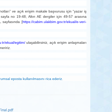
notları” ve açık erişim makale başvurusu için “yazar iş
 sayfa no 19-48; Altın AE dergiler için 49-57 arasına
L sayfasında [
https://cabim.
ulakbim.gov.tr/ekual/e-veri-
.tr/ekual/egitim/
ulaşabilirsiniz, açık erişim anlaşmaları
neririz.
umsal eposta kullanılmasını rica ederiz.
inal.pdf