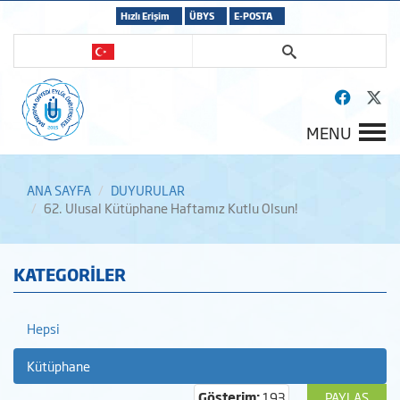
Hızlı Erişim
ÜBYS
E-POSTA
MENU
ANA SAYFA
DUYURULAR
62. Ulusal Kütüphane Haftamız Kutlu Olsun!
KATEGORİLER
Hepsi
Kütüphane
Gösterim:
193
PAYLAŞ