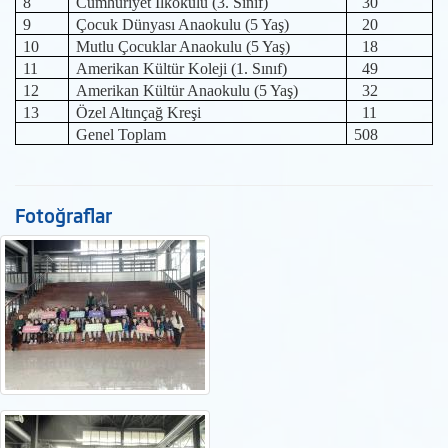
8
Cumhuriyet İlkokulu (3. Sınıf)
30
9
Çocuk Dünyası Anaokulu (5 Yaş)
20
10
Mutlu Çocuklar Anaokulu (5 Yaş)
18
11
Amerikan Kültür Koleji (1. Sınıf)
49
12
Amerikan Kültür Anaokulu (5 Yaş)
32
13
Özel Altınçağ Kreşi
11
Genel Toplam
508
Fotoğraflar