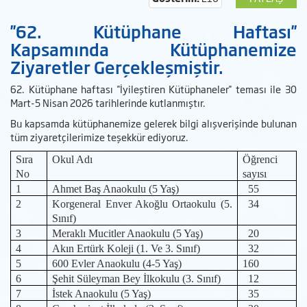
''62. Kütüphane Haftası''
Kapsamında Kütüphanemize
Ziyaretler Gerçekleşmiştir.
62. Kütüphane haftası ''İyileştiren Kütüphaneler'' teması ile 30
Mart-5 Nisan 2026 tarihlerinde kutlanmıştır.
Bu kapsamda kütüphanemize gelerek bilgi alışverişinde bulunan
tüm ziyaretçilerimize teşekkür ediyoruz.
Sıra
Okul Adı
Öğrenci
No
sayısı
1
Ahmet Baş Anaokulu (5 Yaş)
55
2
Korgeneral Enver Akoğlu Ortaokulu (5.
34
Sınıf)
3
Meraklı Mucitler Anaokulu (5 Yaş)
20
4
Akın Ertürk Koleji (1. Ve 3. Sınıf)
32
5
600 Evler Anaokulu (4-5 Yaş)
160
6
Şehit Süleyman Bey İlkokulu (3. Sınıf)
12
7
İstek Anaokulu (5 Yaş)
35