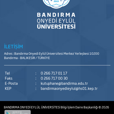
İLETİŞİM
Adres : Bandırma Onyedi Eylül Üniversitesi Merkez Yerleşkesi 10200
Bandırma - BALIKESİR / TÜRKİYE
Tel
:
0 266 717 01 17
Faks
:
0 266 717 00 30
E-Posta
:
kutuphane@bandirma.edu.tr
KEP
:
bandirmaonyedieylul@hs01.kep.tr
BANDIRMA ONYEDİ EYLÜL ÜNİVERSİTESİ
Bilgi İşlem Daire Başkanlığı
© 2026