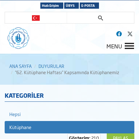
Hızlı Erişim
ÜBYS
E-POSTA
MENU
ANA SAYFA
DUYURULAR
''62. Kütüphane Haftası'' Kapsamında Kütüphanemiz
KATEGORİLER
Hepsi
Kütüphane
Gösterim:
210
PAYLAŞ