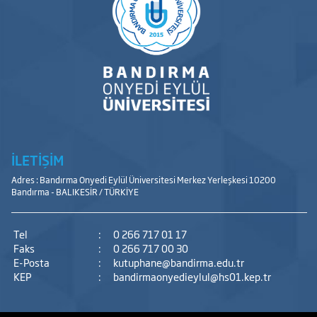
İLETİŞİM
Adres : Bandırma Onyedi Eylül Üniversitesi Merkez Yerleşkesi 10200
Bandırma - BALIKESİR / TÜRKİYE
Tel
:
0 266 717 01 17
Faks
:
0 266 717 00 30
E-Posta
:
kutuphane@bandirma.edu.tr
KEP
:
bandirmaonyedieylul@hs01.kep.tr