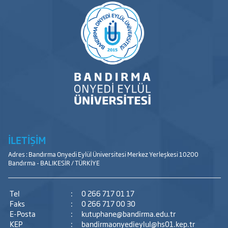
İLETİŞİM
Adres : Bandırma Onyedi Eylül Üniversitesi Merkez Yerleşkesi 10200
Bandırma - BALIKESİR / TÜRKİYE
Tel
:
0 266 717 01 17
Faks
:
0 266 717 00 30
E-Posta
:
kutuphane@bandirma.edu.tr
KEP
:
bandirmaonyedieylul@hs01.kep.tr