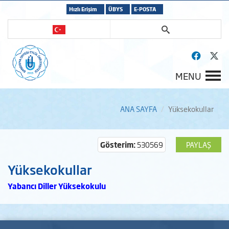
Hızlı Erişim
ÜBYS
E-POSTA
MENU
ANA SAYFA
Yüksekokullar
Gösterim:
530569
PAYLAŞ
Yüksekokullar
Yabancı Diller Yüksekokulu